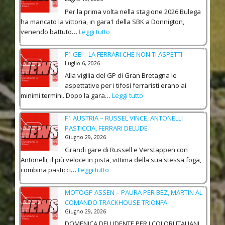
P
G
E
F
R
Per la prima volta nella stagione 2026 Bulega
P
R
E
A
ha mancato la vittoria, in gara1 della SBK a Donnigton,
S
L
R
E
:
venendo battuto…
Leggi tutto
A
A
R
L
W
C
T
A
E
O
H
I
F1 GB – LA FERRARI CHE NON TI ASPETTI
R
V
R
S
V
Luglio 6, 2026
I
A
L
E
E
Alla vigilia del GP di Gran Bretagna le
T
D
N
D
aspettative per i tifosi ferraristi erano ai
A
S
R
I
:
minimi termini. Dopo la gara…
Leggi tutto
B
I
K
F
K
N
I
1
D
F1 AUSTRIA – RUSSEL VINCE, ANTONELLI
G
M
G
O
–
PASTICCIA, FERRARI DELUDE
I
B
N
D
Giugno 29, 2026
E
–
N
A
C
Grandi gare di Russell e Verstappen con
L
I
L
H
Antonelli, il più veloce in pista, vittima della sua stessa foga,
A
N
D
A
:
combina pasticci…
Leggi tutto
F
G
R
R
F
E
T
A
L
1
R
MOTOGP ASSEN – PAURA PER BEZ, MARTIN AL
O
M
E
A
R
COMANDO TRACKHOUSE TRIONFA
N
M
S
U
A
–
Giugno 29, 2026
A
S
R
S
D
DOMENICA DELUDENTE PER I COLORI ITALIANI