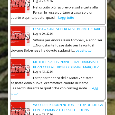
Luglio 27, 2026
S
Nel circuito più favorevole, sulla carta alla
O
Ferrari le rosse portano a casa solo un
N
:
quarto e quinto posto, quasi…
Leggi tutto
E
F
F
1
U
F1 SPA – GARE SUPERLATIVE DI KIMI E CHARLES
U
O
Luglio 20, 2026
N
R
Vittoria per Andrea Kimi Antonelli, e sono sei
G
I
…Nonostante fosse dato per favorito il
H
G
:
giovane Bolognese ha dovuto sudarsi il…
Leggi tutto
E
P
F
R
–
1
I
MOTOGP SACHSENRING – DAL DRAMMA DI
L
S
A
BEZZECCHI AL TRIONFO DI MARC MARQUEZ
U
P
–
C
Luglio 13, 2026
A
D
E
La tappa tedesca della MotoGP é stata
–
E
S
segnata dalla nuova, drammatica caduta di Marco
G
L
U
Bezzecchi durante le qualifiche con conseguente…
Leggi
A
U
L
:
tutto
R
S
L
M
E
I
A
O
S
WORLD SBK DONNINGTON – STOP DI BULEGA
O
S
T
U
N
CON LA PRIMA VITTORIA DI LECUONA
O
O
P
E
Luglio 13, 2026