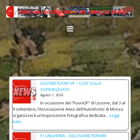
LISSONE FUORI GP – LUCE SULLA
SOPRAELEVATA
Agosto 1, 2026
In occasione del “FuoriGP” di Lissone, dal 3 al
9 settembre, l’Associazione Amici dell’Autodromo di Monza
organizzerà un’esposizione fotografica dedicata…
Leggi
:
tutto
L
I
F1 UNGHERIA – DELUSIONE FERRARI
S