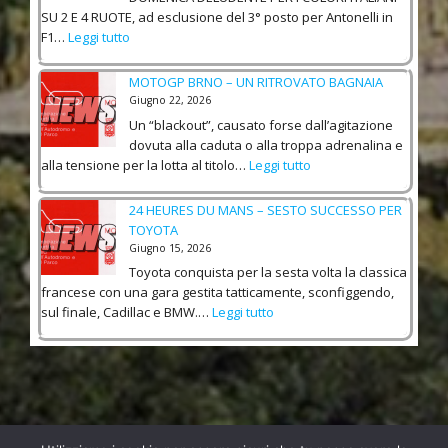
T
I
T
I
SU 2 E 4 RUOTE, ad esclusione del 3° posto per Antonelli in
R
C
O
B
:
F1…
Leggi tutto
I
H
P
E
M
A
E
D
Z
O
–
MOTOGP BRNO – UN RITROVATO BAGNAIA
N
I
Z
T
R
O
Giugno 22, 2026
B
E
O
U
N
Un “blackout”, causato forse dall’agitazione
U
C
G
S
T
dovuta alla caduta o alla troppa adrenalina e
L
C
P
S
I
:
E
alla tensione per la lotta al titolo…
Leggi tutto
H
A
E
A
M
G
I
S
L
S
O
A
A
S
24 HEURES DU MANS – SESTO SUCCESSO PER
V
P
T
C
L
E
TOYOTA
I
E
O
O
T
N
N
Giugno 15, 2026
T
G
N
R
–
C
Toyota conquista per la sesta volta la classica
T
P
L
I
P
E
I
francese con una gara gestita tatticamente, sconfiggendo,
B
A
O
A
,
:
sul finale, Cadillac e BMW.…
Leggi tutto
R
P
N
U
A
2
N
R
F
R
N
4
O
I
O
A
T
H
–
M
D
P
O
E
U
A
I
E
N
U
N
V
M
R
E
R
R
I
A
B
L
E
I