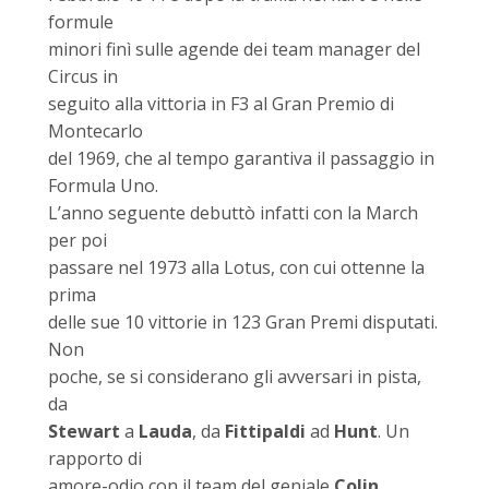
formule
minori finì sulle agende dei team manager del
Circus in
seguito alla vittoria in F3 al Gran Premio di
Montecarlo
del 1969, che al tempo garantiva il passaggio in
Formula Uno.
L’anno seguente debuttò infatti con la March
per poi
passare nel 1973 alla Lotus, con cui ottenne la
prima
delle sue 10 vittorie in 123 Gran Premi disputati.
Non
poche, se si considerano gli avversari in pista,
da
Stewart
a
Lauda
, da
Fittipaldi
ad
Hunt
. Un
rapporto di
amore-odio con il team del geniale
Colin