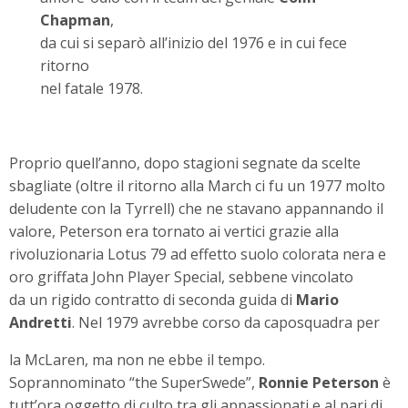
Chapman
,
da cui si separò all’inizio del 1976 e in cui fece
ritorno
nel fatale 1978.
Proprio quell’anno, dopo stagioni segnate da scelte
sbagliate (oltre il ritorno alla March ci fu un 1977 molto
deludente con la Tyrrell) che ne stavano appannando il
valore, Peterson era tornato ai vertici grazie alla
rivoluzionaria Lotus 79 ad effetto suolo colorata nera e
oro griffata John Player Special, sebbene vincolato
da un rigido contratto di seconda guida di
Mario
Andretti
. Nel 1979 avrebbe corso da caposquadra per
la McLaren, ma non ne ebbe il tempo.
Soprannominato “the SuperSwede”,
Ronnie Peterson
è
tutt’ora oggetto di culto tra gli appassionati e al pari di