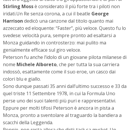
Stirling Moss
è considerato il più forte tra i piloti non
iridati.Un Re senza corona, a cui il beatle
George
Harrison
dedicò una canzone dal titolo quanto mai
azzeccato ed eloquente: “Faster”, più veloce. Questo fu lo
svedese: velocità pura, sempre pronto ad esaltarsi a
Monza guidando in controsterzo: mai pulito ma
genialmente efficace sul giro veloce.
Peterson fu anche l’idolo di un giovane pilota milanese di
nome
Michele Alboreto
, che per tutta la sua carriera
indossò, esattamente come il suo eroe, un casco dai
colori blu e giallo.
Sono dunque passati 35 anni dall’ultimo successo e 33 da
quel triste 11 Settembre 1978, in cui la Formula Uno
perse uno dei suoi talenti più puri e rappresentativi.
Eppure per molti tifosi Peterson è ancora in pista a
Monza, pronto a sventolare al traguardo la bandiera a
scacchi della Leggenda.
Ronnie, non resta allora che dirti: tack sa mycket. Un