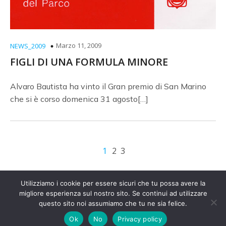
Marzo 11, 2009
NEWS_2009
FIGLI DI UNA FORMULA MINORE
Alvaro Bautista ha vinto il Gran premio di San Marino
che si è corso domenica 31 agosto[…]
1
2
3
Utilizziamo i cookie per essere sicuri che tu possa avere la
migliore esperienza sul nostro sito. Se continui ad utilizzare
© 2026 Amici Autodromo. Created with
questo sito noi assumiamo che tu ne sia felice.
using
WordPress and
Kubio
Ok
No
Privacy policy