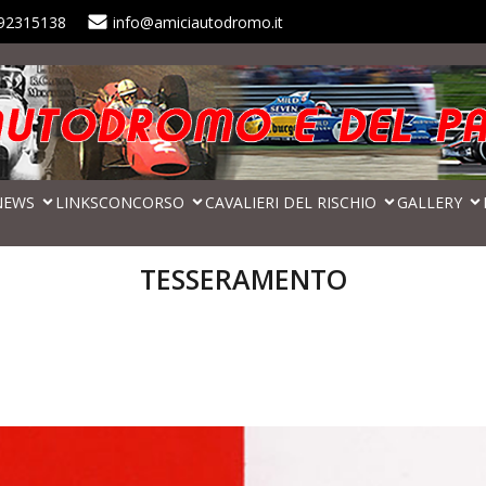
92315138
info@amiciautodromo.it
NEWS
LINKS
CONCORSO
CAVALIERI DEL RISCHIO
GALLERY
TESSERAMENTO