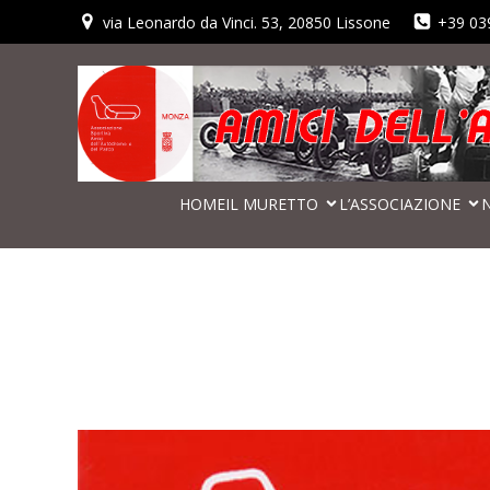
via Leonardo da Vinci. 53, 20850 Lissone
+39 03
HOME
IL MURETTO
L’ASSOCIAZIONE