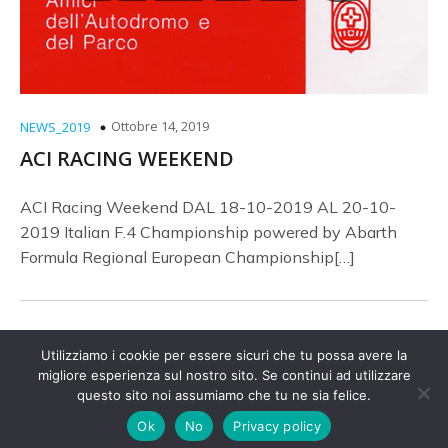
Ottobre 14, 2019
NEWS_2019
ACI RACING WEEKEND
ACI Racing Weekend DAL 18-10-2019 AL 20-10-
2019 Italian F.4 Championship powered by Abarth
Formula Regional European Championship[…]
Utilizziamo i cookie per essere sicuri che tu possa avere la
migliore esperienza sul nostro sito. Se continui ad utilizzare
© 2026 Amici Autodromo. Created with
questo sito noi assumiamo che tu ne sia felice.
using
WordPress and
Kubio
Ok
No
Privacy policy