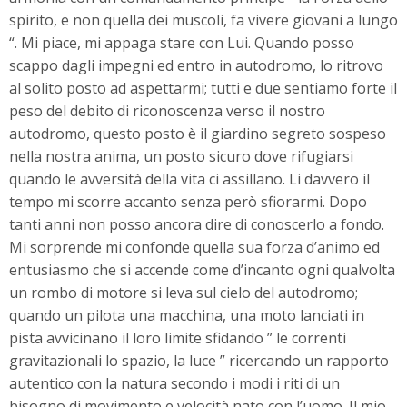
spirito, e non quella dei muscoli, fa vivere giovani a lungo
“. Mi piace, mi appaga stare con Lui. Quando posso
scappo dagli impegni ed entro in autodromo, lo ritrovo
al solito posto ad aspettarmi; tutti e due sentiamo forte il
peso del debito di riconoscenza verso il nostro
autodromo, questo posto è il giardino segreto sospeso
nella nostra anima, un posto sicuro dove rifugiarsi
quando le avversità della vita ci assillano. Li davvero il
tempo mi scorre accanto senza però sfiorarmi. Dopo
tanti anni non posso ancora dire di conoscerlo a fondo.
Mi sorprende mi confonde quella sua forza d’animo ed
entusiasmo che si accende come d’incanto ogni qualvolta
un rombo di motore si leva sul cielo del autodromo;
quando un pilota una macchina, una moto lanciati in
pista avvicinano il loro limite sfidando ” le correnti
gravitazionali lo spazio, la luce ” ricercando un rapporto
autentico con la natura secondo i modi i riti di un
bisogno di movimento e velocità nato con l’uomo. Il mio