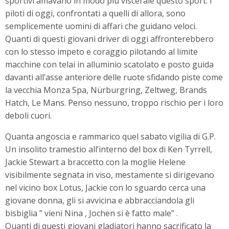
sportivi amavano in modo più viscerale questo sport. I
piloti di oggi, confrontati a quelli di allora, sono
semplicemente uomini di affari che guidano veloci.
Quanti di questi giovani driver di oggi affronterebbero
con lo stesso impeto e coraggio pilotando al limite
macchine con telai in alluminio scatolato e posto guida
davanti all’asse anteriore delle ruote sfidando piste come
la vecchia Monza Spa, Nürburgring, Zeltweg, Brands
Hatch, Le Mans. Penso nessuno, troppo rischio per i loro
deboli cuori.
Quanta angoscia e rammarico quel sabato vigilia di G.P.
Un insolito tramestio all’interno del box di Ken Tyrrell,
Jackie Stewart a braccetto con la moglie Helene
visibilmente segnata in viso, mestamente si dirigevano
nel vicino box Lotus, Jackie con lo sguardo cerca una
giovane donna, gli si avvicina e abbracciandola gli
bisbiglia ” vieni Nina , Jochen si è fatto male” .
Quanti di questi giovani gladiatori hanno sacrificato la