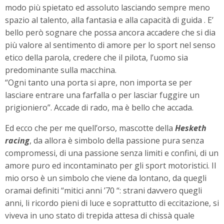
modo più spietato ed assoluto lasciando sempre meno
spazio al talento, alla fantasia e alla capacità di guida . E’
bello però sognare che possa ancora accadere che si dia
più valore al sentimento di amore per lo sport nel senso
etico della parola, credere che il pilota, l’uomo sia
predominante sulla macchina.
“Ogni tanto una porta si apre, non importa se per
lasciare entrare una farfalla o per lasciar fuggire un
prigioniero”. Accade di rado, ma è bello che accada.
Ed ecco che per me quell’orso, mascotte della
Hesketh
racing
, da allora è simbolo della passione pura senza
compromessi, di una passione senza limiti e confini, di un
amore puro ed incontaminato per gli sport motoristici. Il
mio orso è un simbolo che viene da lontano, da quegli
oramai definiti “mitici anni ’70 “: strani davvero quegli
anni, li ricordo pieni di luce e soprattutto di eccitazione, si
viveva in uno stato di trepida attesa di chissà quale