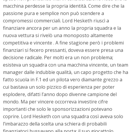
macchina perdesse la propria identità. Come dire che la
passione pura e semplice non può scendere a
compromessi commerciali. Lord Hesketh riuscì a
finanziare ancora per un anno la propria squadra e la
nuova vettura si rivelò una monoposto altamente
competitiva e vincente . A fine stagione però i problemi
finanziari si fecero pressanti, doveva essere presa una
decisione radicale. Per molti era un non problema;
esisteva un squadra con una macchina vincente, un team
manager dalle indubbie qualità, un capo progetto che ha
fatto scuola in F.1 ed un pilota vero diamante grezzo a
cui bastava un solo pizzico di esperienza per poter
esplodere, difatti l’anno dopo divenne campione del
mondo. Ma per vincere occorreva investire cifre
importanti che solo le sponsorizzazioni potevano
coprire. Lord Hesketh con una squadra così aveva solo
l’imbarazzo della scelta una schiera di probabili
finanziatori bussavano alla porta: il suo giocattolo