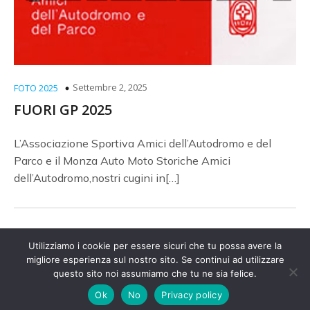
Settembre 2, 2025
FOTO 2025
FUORI GP 2025
L’Associazione Sportiva Amici dell’Autodromo e del
Parco e il Monza Auto Moto Storiche Amici
dell’Autodromo,nostri cugini in[…]
Utilizziamo i cookie per essere sicuri che tu possa avere la
migliore esperienza sul nostro sito. Se continui ad utilizzare
© 2026 Amici Autodromo. Created with
questo sito noi assumiamo che tu ne sia felice.
using
WordPress and
Kubio
Ok
No
Privacy policy