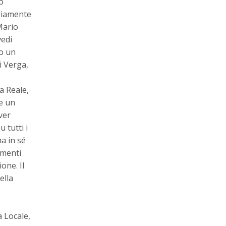
o
riamente
Mario
vedi
mo un
i Verga,
a Reale,
e un
ver
 tutti i
a in sé
imenti
one. Il
ella
a Locale,