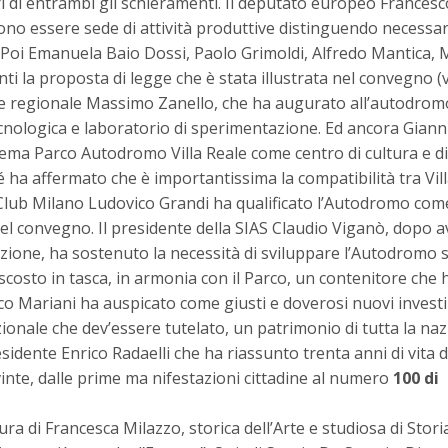
 di entrambi gli schieramenti. Il deputato europeo Francesc
o essere sede di attività produttive distinguendo necessa
io. Poi Emanuela Baio Dossi, Paolo Grimoldi, Alfredo Mantica, 
i la proposta di legge che è stata illustrata nel convegno (
ore regionale Massimo Zanello, che ha augurato all’autodro
nologica e laboratorio di sperimentazione. Ed ancora Giann
stema Parco Autodromo Villa Reale come centro di cultura e di
ha affermato che è importantissima la compatibilità tra Vill
 Club Milano Ludovico Grandi ha qualificato l’Autodromo com
del convegno. Il presidente della SIAS Claudio Viganò, dopo a
zione, ha sostenuto la necessità di sviluppare l’Autodromo su
scosto in tasca, in armonia con il Parco, un contenitore che h
co Mariani ha auspicato come giusti e doverosi nuovi invest
onale che dev’essere tutelato, un patrimonio di tutta la nazi
sidente Enrico Radaelli che ha riassunto trenta anni di vita d
ie vinte, dalle prime ma nifestazioni cittadine al numero
100 di
ra di Francesca Milazzo, storica dell’Arte e studiosa di Stori