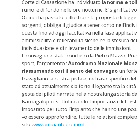
Corte di Cassazione ha individuato la
normale toll
rumore di fondo nelle ore notturne. E’ significativ
Quindi ha passato a illustrare la proposta di legge 
sorgenti, obbliga il giudice a tener conto nell’indi
questa fino ad oggi facoltativa nella fase applicat
ammissibilità e tollerabilità sicché nella stesura d
individuazione e di rilevamento delle immissioni.
Il convegno è stato concluso da Pietro Mazzo, Pre
sport, l’argomento :
Autodromo Nazionale Monza: 
riassumendo così il senso del convegno
un forte
travagliano la nostra pista e, nel caso specifico d
stato ed attualmente sia forte il legame tra la citt
gesta dei piloti narrate nella nostralunga storia da i
Bacciagaluppi, sottolineando l’importanza del Festi
impostato per tutto l’impianto che hanno una possi
volessero approfondire, tutte le relazioni complet
sito
www.amiciautodromo.it
.