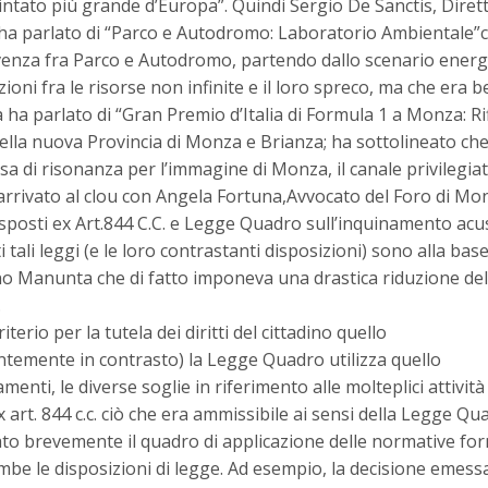
o cintato più grande d’Europa”. Quindi Sergio De Sanctis, Diret
 ha parlato di “Parco e Autodromo: Laboratorio Ambientale”
vivenza fra Parco e Autodromo, partendo dallo scenario energ
oni fra le risorse non infinite e il loro spreco, ma che era b
ha parlato di “Gran Premio d’Italia di Formula 1 a Monza: Rif
 della nuova Provincia di Monza e Brianza; ha sottolineato che
 di risonanza per l’immagine di Monza, il canale privilegiat
arrivato al clou con Angela Fortuna,Avvocato del Foro di Mo
isposti ex Art.844 C.C. e Legge Quadro sull’inquinamento acu
i tali leggi (e le loro contrastanti disposizioni) sono alla base
o Manunta che di fatto imponeva una drastica riduzione dell’
.
riterio per la tutela dei diritti del cittadino quello
temente in contrasto) la Legge Quadro utilizza quello
amenti, le diverse soglie in riferimento alle molteplici attivit
 art. 844 c.c. ciò che era ammissibile ai sensi della Legge Qu
rato brevemente il quadro di applicazione delle normative for
mbe le disposizioni di legge. Ad esempio, la decisione emessa