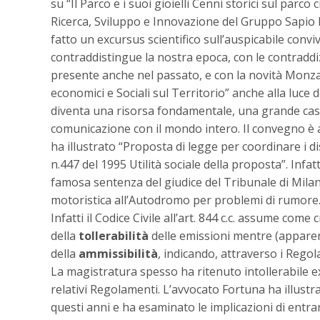
su “Il Parco e i suoi gioielli Cenni storici sul parc
Ricerca, Sviluppo e Innovazione del Gruppo Sapio
fatto un excursus scientifico sull’auspicabile con
contraddistingue la nostra epoca, con le contraddizi
presente anche nel passato, e con la novità Monza 
economici e Sociali sul Territorio” anche alla luce
diventa una risorsa fondamentale, una grande cassa
comunicazione con il mondo intero. Il convegno è 
ha illustrato “Proposta di legge per coordinare i d
n.447 del 1995 Utilità sociale della proposta”. Infatt
famosa sentenza del giudice del Tribunale di Milan
motoristica all’Autodromo per problemi di rumore
Infatti il Codice Civile all’art. 844 c.c. assume come c
della
tollerabilità
delle emissioni mentre (apparen
della
ammissibilità
, indicando, attraverso i Regol
La magistratura spesso ha ritenuto intollerabile ex
relativi Regolamenti. L’avvocato Fortuna ha illust
questi anni e ha esaminato le implicazioni di entra