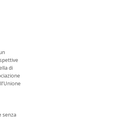
 un
ospettive
lla di
ociazione
ll’Unione
e senza