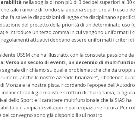
erabilità
nella soglia di non più di 3 decibel superiori ai 30 
o che tale rumore di fondo sia appena superiore al fruscio del
che fa salve le disposizioni di legge che disciplinano specific
viduazione del precetto della priorità di un determinato uso (d
iva) e introduce un terzo comma in cui vengono uniformati i c
ei regolamenti attuativi debbano essere uniformati i criteri di
sidente USSM che ha illustrato, con la consueta passione da
Verso un secolo di eventi, un decennio di multifunzion
 segnale di richiamo su quelle problematiche che da troppi 
el rumore, anche le nostre aziende brianzole”, ribadendo qua
à di Monza e la nostra pista, ricordando l’epopea dell’Autodr
ndimenticabili giornalisti e scrittori di chiara fama, la figura 
val dello Sport e il carattere multifunzionale che la SIAS ha
bilità più ampia di sviluppo e partecipazione futura. Per co
e del convegno sono già disponibili sul nostro