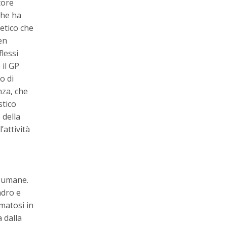
tore
che ha
etico che
en
lessi
 il GP
o di
nza, che
stico
 della
attività
à umane.
adro e
matosi in
 dalla