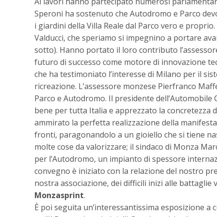
Ai lavori hanno partecipato numerosi parlamentari
Speroni ha sostenuto che Autodromo e Parco devon
i giardini della Villa Reale dal Parco vero e propr
Valducci, che speriamo si impegnino a portare avant
sotto). Hanno portato il loro contributo l’assess
futuro di successo come motore di innovazione tec
che ha testimoniato l’interesse di Milano per il si
ricreazione. L’assessore monzese Pierfranco Maffé 
Parco e Autodromo. Il presidente dell’Automobile
bene per tutta Italia e apprezzato la concretezza 
ammirato la perfetta realizzazione della manifesta
fronti, paragonandolo a un gioiello che si tiene na
molte cose da valorizzare; il sindaco di Monza Mar
per l’Autodromo, un impianto di spessore internazi
convegno è iniziato con la relazione del nostro pre
nostra associazione, dei difficili inizi alle battagl
Monzasprint
.
È poi seguita un’interessantissima esposizione a cu