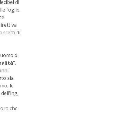
decibel di
le foglie.
he
irettiva
oncetti di
 uomo di
alità”,
anni
nto sia
omo, le
dell’ing,
loro che