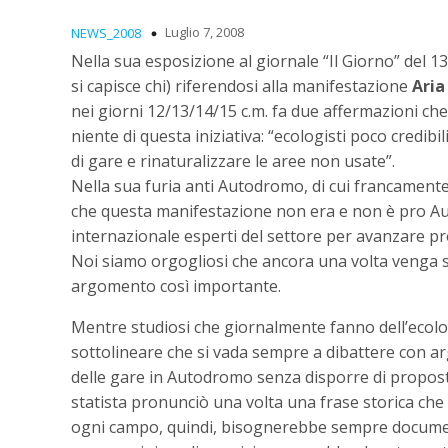
Luglio 7, 2008
NEWS_2008
Nella sua esposizione al giornale “Il Giorno” del 
si capisce chi) riferendosi alla manifestazione
Aria
nei giorni 12/13/14/15 c.m. fa due affermazioni c
niente di questa iniziativa: “ecologisti poco credib
di gare e rinaturalizzare le aree non usate”.
Nella sua furia anti Autodromo, di cui francament
che questa manifestazione non era e non è pro Aut
internazionale esperti del settore per avanzare p
Noi siamo orgogliosi che ancora una volta venga sc
argomento così importante.
Mentre studiosi che giornalmente fanno dell’ecolog
sottolineare che si vada sempre a dibattere con ar
delle gare in Autodromo senza disporre di proposte 
statista pronunciò una volta una frase storica ch
ogni campo, quindi, bisognerebbe sempre document