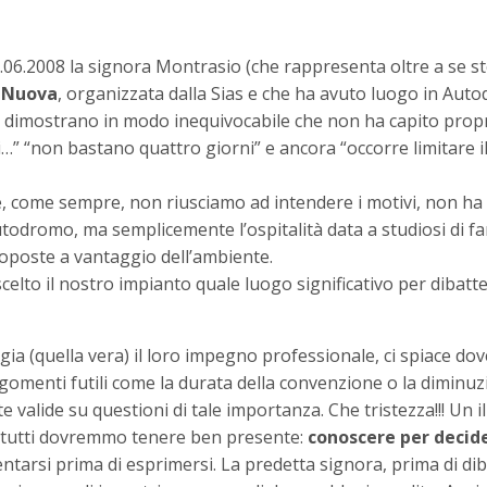
13.06.2008 la signora Montrasio (che rappresenta oltre a se 
 Nuova
, organizzata dalla Sias e che ha avuto luogo in Aut
he dimostrano in modo inequivocabile che non ha capito prop
ili…” “non bastano quattro giorni” e ancora “occorre limitare 
e, come sempre, non riusciamo ad intendere i motivi, non ha
odromo, ma semplicemente l’ospitalità data a studiosi di f
roposte a vantaggio dell’ambiente.
elto il nostro impianto quale luogo significativo per dibatt
ia (quella vera) il loro impegno professionale, ci spiace dov
gomenti futili come la durata della convenzione o la diminu
valide su questioni di tale importanza. Che tristezza!!! Un il
e tutti dovremmo tenere ben presente:
conoscere per decid
arsi prima di esprimersi. La predetta signora, prima di dib