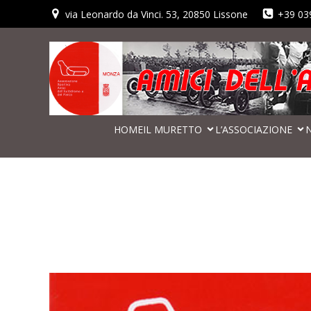
via Leonardo da Vinci. 53, 20850 Lissone
+39 03
HOME
IL MURETTO
L’ASSOCIAZIONE