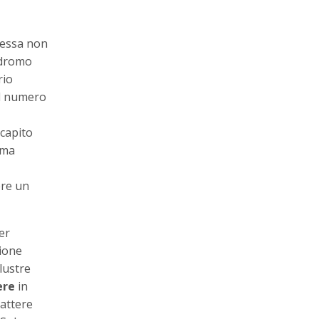
stessa non
odromo
rio
il numero
 capito
ama
ere un
er
zione
lustre
ere
in
attere