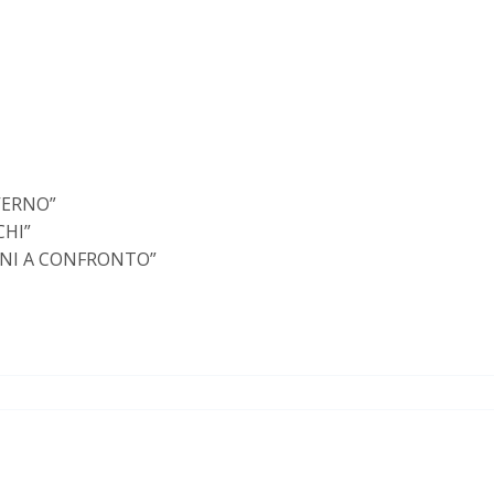
VERNO”
CHI”
ONI A CONFRONTO”