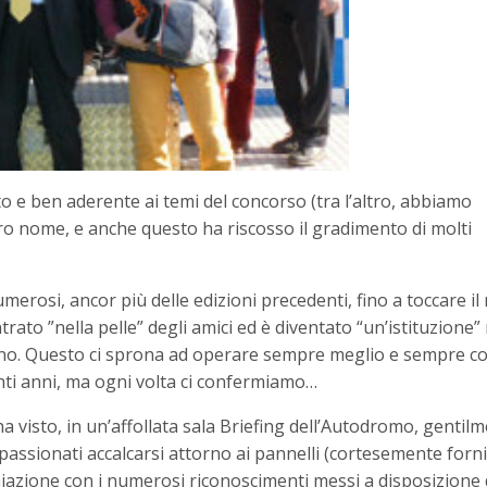
lto e ben aderente ai temi del concorso (tra l’altro, abbiamo
tro nome, e anche questo ha riscosso il gradimento di molti
umerosi, ancor più delle edizioni precedenti, fino a toccare i
rato ”nella pelle” degli amici ed è diventato “un’istituzione” 
guono. Questo ci sprona ad operare sempre meglio e sempre 
tanti anni, ma ogni volta ci confermiamo…
visto, in un’affollata sala Briefing dell’Autodromo, gentil
passionati accalcarsi attorno ai pannelli (cortesemente forni
miazione con i numerosi riconoscimenti messi a disposizione 