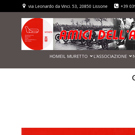
via Leonardo da Vinci. 53, 20850 Lissone
+39 03
HOME
IL MURETTO
L’ASSOCIAZIONE