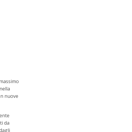
l massimo
nella
con nuove
mente
ti da
dagli