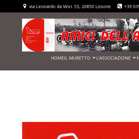
via Leonardo da Vinci. 53, 20850 Lissone
+39 03
HOME
IL MURETTO
L’ASSOCIAZIONE