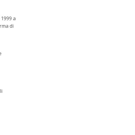
 1999 a
orma di
e
li