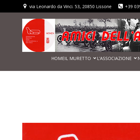
via Leonardo da Vinci. 53, 20850 Lissone
+39 03
HOME
IL MURETTO
L’ASSOCIAZIONE