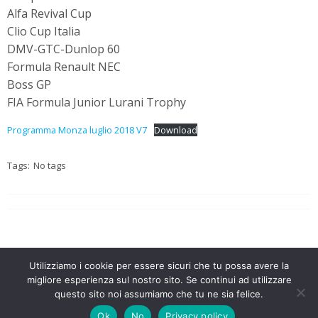
Alfa Revival Cup
Clio Cup Italia
DMV-GTC-Dunlop 60
Formula Renault NEC
Boss GP
FIA Formula Junior Lurani Trophy
Programma Monza luglio 2018 V7
Download
Tags:
No tags
Utilizziamo i cookie per essere sicuri che tu possa avere la
migliore esperienza sul nostro sito. Se continui ad utilizzare
© 2026 Amici Autodromo. Created with
using
questo sito noi assumiamo che tu ne sia felice.
WordPress and
Kubio
Ok
No
Privacy policy