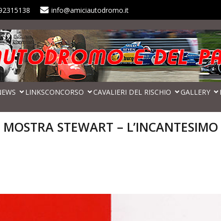
92315138
info@amiciautodromo.it
NEWS
LINKS
CONCORSO
CAVALIERI DEL RISCHIO
GALLERY
MOSTRA STEWART – L’INCANTESIMO