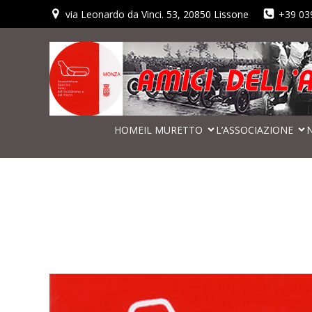
via Leonardo da Vinci. 53, 20850 Lissone
+39 03
HOME
IL MURETTO
L’ASSOCIAZIONE