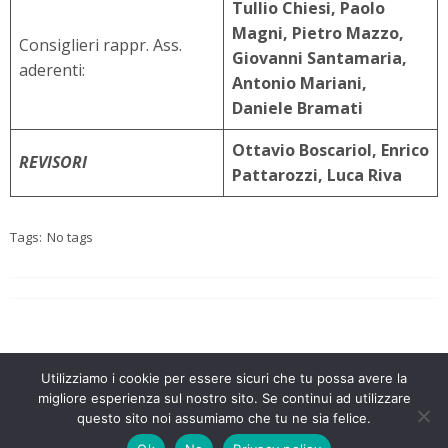
Tullio Chiesi, Paolo
Magni, Pietro Mazzo,
Consiglieri rappr. Ass.
Giovanni Santamaria,
aderenti:
Antonio Mariani,
Daniele Bramati
Ottavio Boscariol, Enrico
REVISORI
Pattarozzi, Luca Riva
Tags:
No tags
Utilizziamo i cookie per essere sicuri che tu possa avere la
migliore esperienza sul nostro sito. Se continui ad utilizzare
© 2026 Amici Autodromo. Created with
using
questo sito noi assumiamo che tu ne sia felice.
WordPress and
Kubio