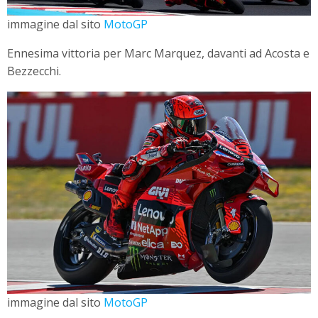
immagine dal sito
MotoGP
Ennesima vittoria per Marc Marquez, davanti ad Acosta e
Bezzecchi.
immagine dal sito
MotoGP