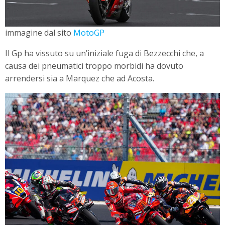
immagine dal sito
MotoGP
Il Gp ha vissuto su un’iniziale fuga di Bezzecchi che, a
causa dei pneumatici troppo morbidi ha dovuto
arrendersi sia a Marquez che ad Acosta.