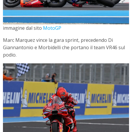
immagine dal sito
MotoGP
Marc Marquez vince la gara sprint, precedendo Di
Giannantonio e Morbidelli che portano il team VR46 sul
podio.