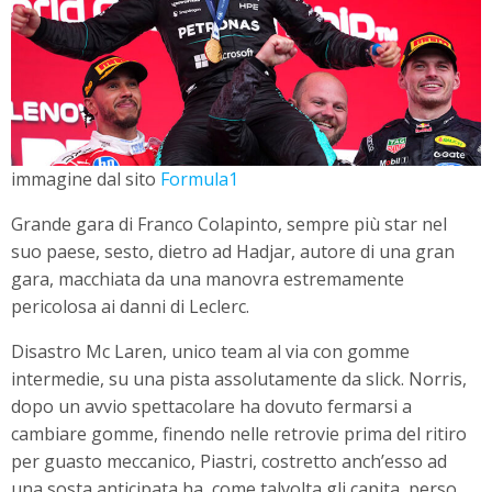
immagine dal sito
Formula1
Grande gara di Franco Colapinto, sempre più star nel
suo paese, sesto, dietro ad Hadjar, autore di una gran
gara, macchiata da una manovra estremamente
pericolosa ai danni di Leclerc.
Disastro Mc Laren, unico team al via con gomme
intermedie, su una pista assolutamente da slick. Norris,
dopo un avvio spettacolare ha dovuto fermarsi a
cambiare gomme, finendo nelle retrovie prima del ritiro
per guasto meccanico, Piastri, costretto anch’esso ad
una sosta anticipata ha, come talvolta gli capita, perso