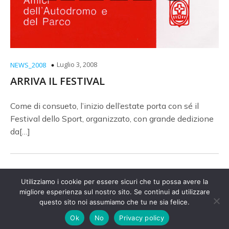
Luglio 3, 2008
NEWS_2008
ARRIVA IL FESTIVAL
Come di consueto, l’inizio dell’estate porta con sé il
Festival dello Sport, organizzato, con grande dedizione
da[…]
Utilizziamo i cookie per essere sicuri che tu possa avere la
migliore esperienza sul nostro sito. Se continui ad utilizzare
© 2026 Amici Autodromo. Created with
questo sito noi assumiamo che tu ne sia felice.
using
WordPress and
Kubio
Ok
No
Privacy policy