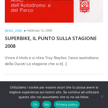
Febbraio 12, 2009
NEWS_2009
SUPERBIKE, IL PUNTO SULLA STAGIONE
2008
Vince il titolo e si ritira Troy Bayliss, l’asso australiano
della Ducati La stagione che si è[…]
Utilizziamo i cookie per essere sicuri che tu possa avere la
migliore esperienza sul nostro sito. Se continui ad utilizzare
© 2026 Amici Autodromo. Created with
questo sito noi assumiamo che tu ne sia felice.
using
WordPress and
Kubio
Ok
No
Privacy policy