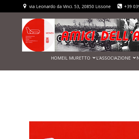
via Leonardo da Vinci. 53, 20850 Lissone
+39 03
HOME
IL MURETTO
L’ASSOCIAZIONE