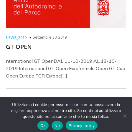
Settembre 30, 2019
NEWS_2019
GT OPEN
nternational GT OpenDAL 11-10-2019 AL 13-10-
2019 International GT Open Euroformula Open GT Cup
Open Europe TCR Europe[…]
Utilizziamo i cookie per essere sicuri che tu possa avere la
migliore esperienza sul nostro sito. Se continui ad utilizzare
© 2026 Amici Autodromo. Created with
questo sito noi assumiamo che tu ne sia felice.
using
WordPress and
Kubio
Ok
No
Privacy policy