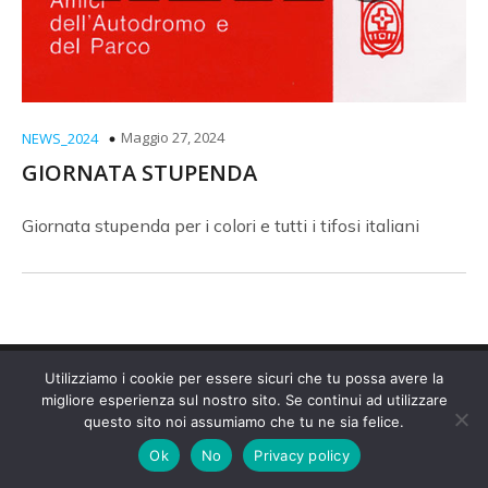
Maggio 27, 2024
NEWS_2024
GIORNATA STUPENDA
Giornata stupenda per i colori e tutti i tifosi italiani
© 2026 Amici Autodromo. Created with
using
Utilizziamo i cookie per essere sicuri che tu possa avere la
migliore esperienza sul nostro sito. Se continui ad utilizzare
WordPress and
Kubio
questo sito noi assumiamo che tu ne sia felice.
Ok
No
Privacy policy