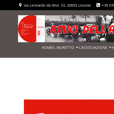
via Leonardo da Vinci. 53, 20850 Lissone
+39 03
HOME
IL MURETTO
L’ASSOCIAZIONE