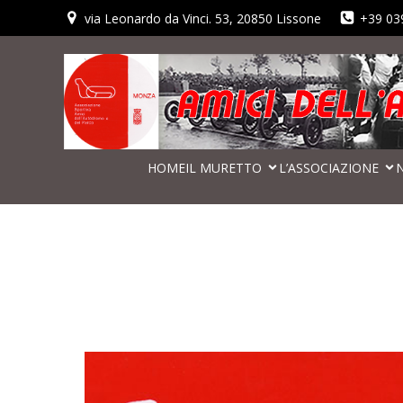
via Leonardo da Vinci. 53, 20850 Lissone
+39 03
HOME
IL MURETTO
L’ASSOCIAZIONE