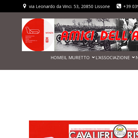
via Leonardo da Vinci. 53, 20850 Lissone
+39 03
HOME
IL MURETTO
L’ASSOCIAZIONE